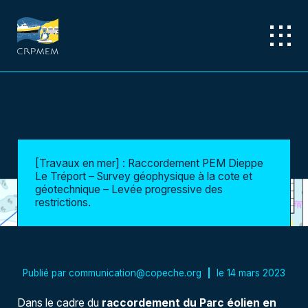
[Travaux en mer] : Raccordement PEM Dieppe
Le Tréport – Survey géophysique à la cote et
géotechnique – Levée progressive des
restrictions.
Publié par
communication@copeche.org
le
14 mars 2023
Dans le cadre du
raccordement du Parc éolien en